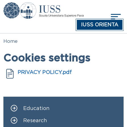
Skip to main content
IUSS ORIENTA
Home
Cookies settings
Documenti
Document
PRIVACY POLICY.pdf
Education
Navigazione principale
Research