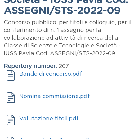
ASSEGNI/STS-2022-09
Abstract
Concorso pubblico, per titoli e colloquio, per il
conferimento di n. 1 assegno per la
collaborazione ad attività di ricerca della
Classe di Scienze e Tecnologie e Società -
IUSS Pavia Cod. ASSEGNI/STS-2022-09
Repertory number
207
Documenti
Allegati
Document
Bando di concorso.pdf
Allegati
Document
Nomina commissione.pdf
Allegati
Document
Valutazione titoli.pdf