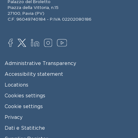
Palazzo del Broletto
Piazza della Vittoria, n.15
27100, Pavia (PV)
C.F. 96049740184 - P.IVA 02202080186
SOCIAL
FOOTER MENU
Administrative Transparency
Accessibility statement
Locations
Cookies settings
Cookie settings
Privacy
Dati e Statitiche
FOOTER 2