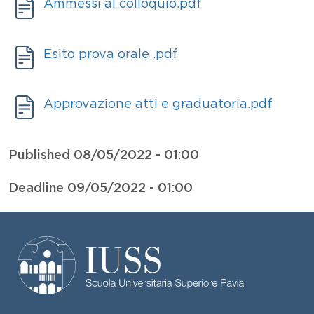
Allegati
Document
Ammessi al colloquio.pdf
Allegati
Document
Esito prova orale .pdf
Allegati
Document
Approvazione atti e graduatoria.pdf
Published
08/05/2022 - 01:00
Deadline
09/05/2022 - 01:00