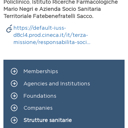
Policlinico
,
Istituto Ricerche Farmacologiche
Mario Negri e Azienda Socio Sanitaria
Territoriale Fatebenefratelli Sacco.
Links
https://default-iuss-
d8cl4.prod.cineca.it/it/terza-
missione/responsabilita-soci…
Memberships
Navigazione principale
Agencies and Institutions
Foundations
Companies
Strutture sanitarie