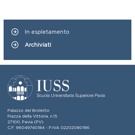
In espletamento
Navigazione principale
Archiviati
Palazzo del Broletto
Piazza della Vittoria, n.15
27100, Pavia (PV)
C.F. 96049740184 - P.IVA 02202080186