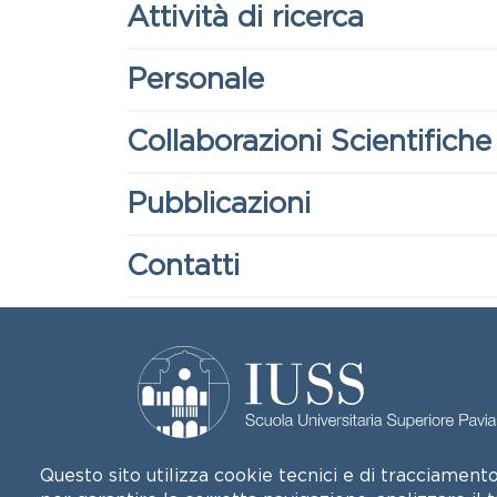
Titolo
Attività di ricerca
Titolo
Personale
Titolo
Collaborazioni Scientifiche
Titolo
Pubblicazioni
Titolo
Contatti
Questo sito utilizza cookie tecnici e di tracciamento,
Palazzo del Broletto
Piazza della Vittoria, n.15