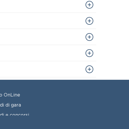
OTER 2
o OnLine
di di gara
di e concorsi
tatti