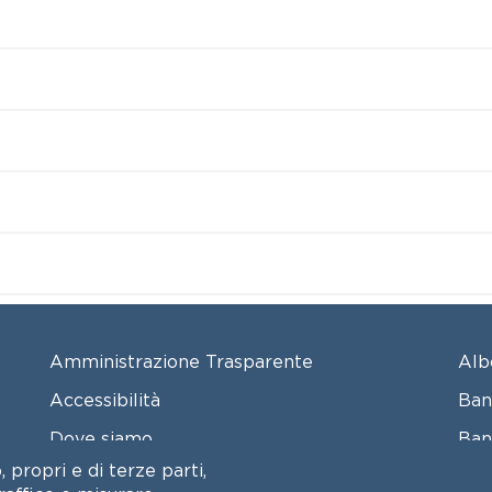
FOOTER MENU
FO
Amministrazione Trasparente
Alb
Accessibilità
Ban
Dove siamo
Ban
 propri e di terze parti,
Informativa sui cookie
Con