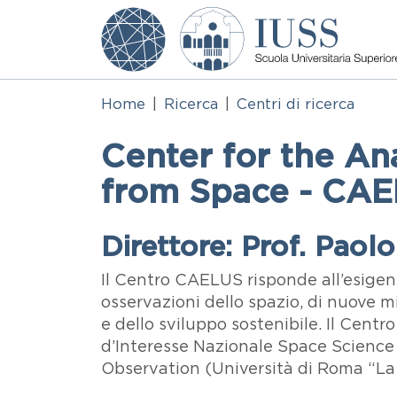
Salta al contenuto principale
Home
Ricerca
Centri di ricerca
Center for the Ana
from Space - CA
Direttore: Prof. Paol
Paragrafo
Testo
Il Centro CAELUS risponde all’esigen
osservazioni dello spazio, di nuove m
e dello sviluppo sostenibile. Il Cen
d’Interesse Nazionale Space Science 
Observation (Università di Roma “La