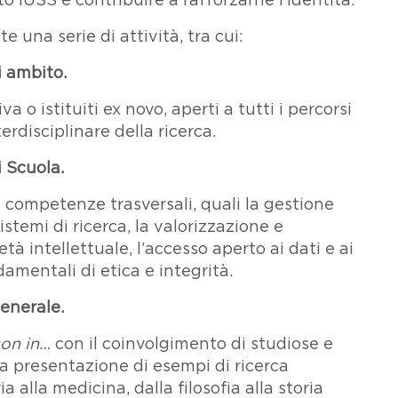
to IUSS e contribuire a rafforzarne l’identità.
 una serie di attività, tra cui:
i ambito.
a o istituiti ex novo, aperti a tutti i percorsi
terdisciplinare della ricerca.
i Scuola.
e competenze trasversali, quali la gestione
istemi di ricerca, la valorizzazione e
età intellettuale, l’accesso aperto ai dati e ai
ndamentali di etica e integrità.
generale.
son in…
con il coinvolgimento di studiose e
la presentazione di esempi di ricerca
ia alla medicina, dalla filosofia alla storia