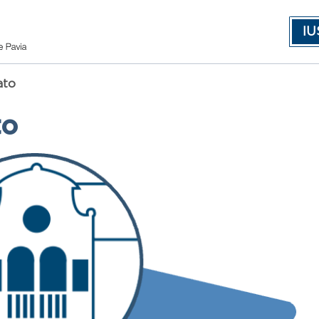
IU
ato
to