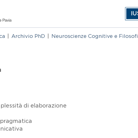
IU
rca
Archivio PhD
Neuroscienze Cognitive e Filosof
a
plessità di elaborazione
opragmatica
nicativa