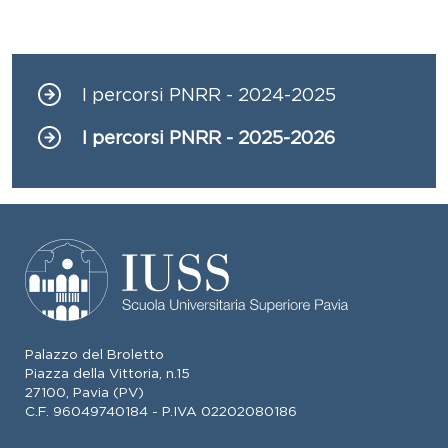
I percorsi PNRR - 2024-2025
Navigazione principale
I percorsi PNRR - 2025-2026
Palazzo del Broletto
Piazza della Vittoria, n.15
27100, Pavia (PV)
C.F. 96049740184 - P.IVA 02202080186