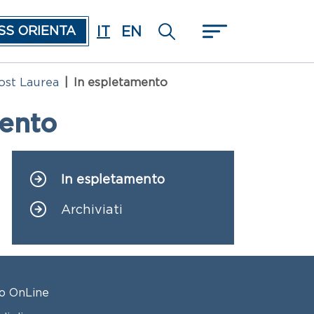
IT
EN
SS ORIENTA
ost Laurea
In espletamento
mento
In espletamento
Navigazione principale
Archiviati
OTER 2
o OnLine