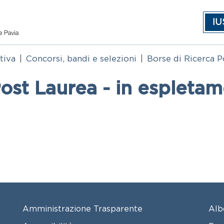
IU
tiva
Concorsi, bandi e selezioni
Borse di Ricerca P
Post Laurea - in espleta
FOOTER MENU
FO
Amministrazione Trasparente
Alb