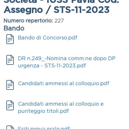
Assegno / STS-11-2023
Numero repertorio
227
Bando
Bando
Documento
Bando di Concorso.pdf
Documenti
Allegati
Documento
DR n.249_-Nomina comm.ne dopo DP
urgenza - STS-11-2023.pdf
Allegati
Documento
Candidati ammessi al colloquio.pdf
Allegati
Documento
Candidati ammessi al colloquio e
punteggio titoli.pdf
Allegati
Documento
Esiti prova orale.pdf