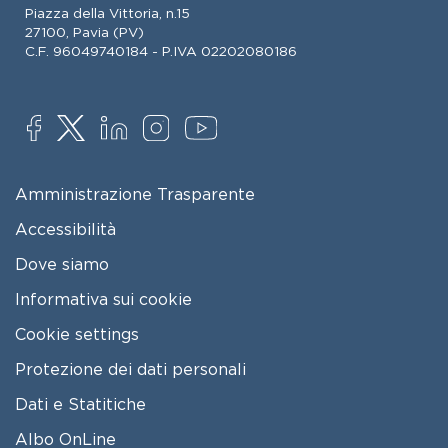
Piazza della Vittoria, n.15
27100, Pavia (PV)
C.F. 96049740184 - P.IVA 02202080186
SOCIAL
FOOTER MENU
Amministrazione Trasparente
Accessibilità
Dove siamo
Informativa sui cookie
Cookie settings
Protezione dei dati personali
Dati e Statitiche
FOOTER 2
Albo OnLine