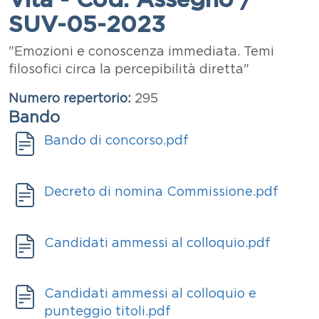
SUV-05-2023
Abstract
"Emozioni e conoscenza immediata. Temi
filosofici circa la percepibilità diretta"
Numero repertorio
295
Bando
Bando
Documento
Bando di concorso.pdf
Documenti
Allegati
Documento
Decreto di nomina Commissione.pdf
Allegati
Documento
Candidati ammessi al colloquio.pdf
Allegati
Documento
Candidati ammessi al colloquio e
punteggio titoli.pdf