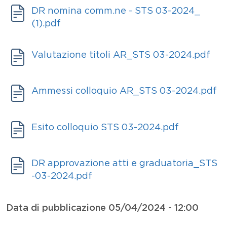
Documenti
Allegati
Documento
DR nomina comm.ne - STS 03-2024_
(1).pdf
Allegati
Documento
Valutazione titoli AR_STS 03-2024.pdf
Allegati
Documento
Ammessi colloquio AR_STS 03-2024.pdf
Allegati
Documento
Esito colloquio STS 03-2024.pdf
Allegati
Documento
DR approvazione atti e graduatoria_STS
-03-2024.pdf
Data di pubblicazione
05/04/2024 - 12:00