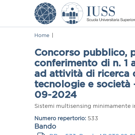
Salta al contenuto principale
Home
Concorso pubblico, per
conferimento di n. 1 
ad attività di ricerca
tecnologie e società
09-2024
Abstract
Sistemi multisensing minimamente inva
Numero repertorio
533
Bando