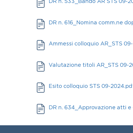
Bando
Documento
DR n. 533_Bando AR STS 09-20
Documenti
Allegati
Documento
DR n. 616_Nomina comm.ne dop
Allegati
Documento
Ammessi colloquio AR_STS 09-
Allegati
Documento
Valutazione titoli AR_STS 09-
Allegati
Documento
Esito colloquio STS 09-2024.pd
Allegati
Documento
DR n. 634_Approvazione atti e