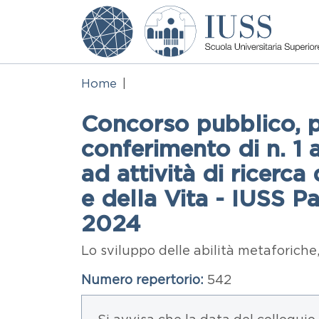
Salta al contenuto principale
Home
Concorso pubblico, per
conferimento di n. 1 
ad attività di ricerc
e della Vita - IUSS 
2024
Abstract
Lo sviluppo delle abilità metaforiche,
Numero repertorio
542