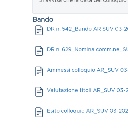
Comunicazioni bando
Testo
Si avvisa che la data del colloquio
Bando
Bando
Documento
DR n. 542_Bando AR SUV 03-2
Documenti
Allegati
Documento
DR n. 629_Nomina comm.ne_S
Allegati
Documento
Ammessi colloquio AR_SUV 03
Allegati
Documento
Valutazione titoli AR_SUV 03-
Allegati
Documento
Esito colloquio AR_SUV 03-20