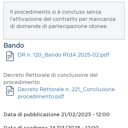
Comunicazioni bando
Testo
Il procedimento si è concluso senza
l'attivazione del contratto per mancanza
di domande di partecipazione idonee.
Bando
Bando
Documento
DR n. 120_Bando RtdA 2025-02.pdf
Documenti
Titolo
Decreto Rettorale di conclusione del
procedimento
Allegati
Documento
Decreto Rettorale n. 221_Conclusione
procedimento.pdf
Data di pubblicazione
21/02/2025 - 12:00
Data di scadenza
24/03/2025 - 12:00