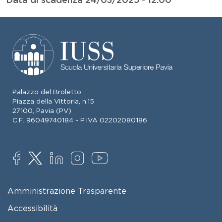
Palazzo del Broletto
Piazza della Vittoria, n.15
27100, Pavia (PV)
C.F. 96049740184 - P.IVA 02202080186
SOCIAL
FOOTER MENU
Amministrazione Trasparente
Accessibilità