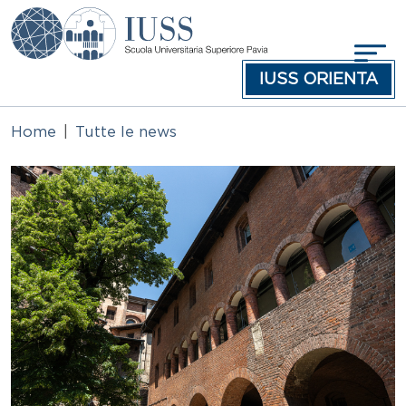
Salta al contenuto principale
IUSS ORIENTA
Home
Tutte le news
Immagine