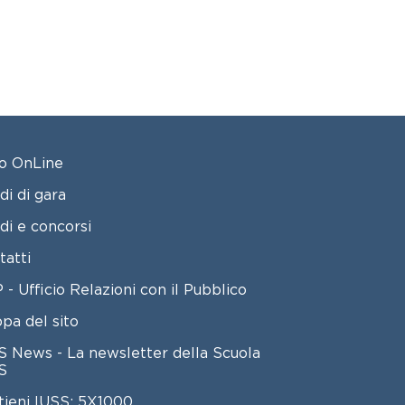
OTER 2
o OnLine
di di gara
di e concorsi
tatti
 - Ufficio Relazioni con il Pubblico
pa del sito
S News - La newsletter della Scuola
S
tieni IUSS: 5X1000