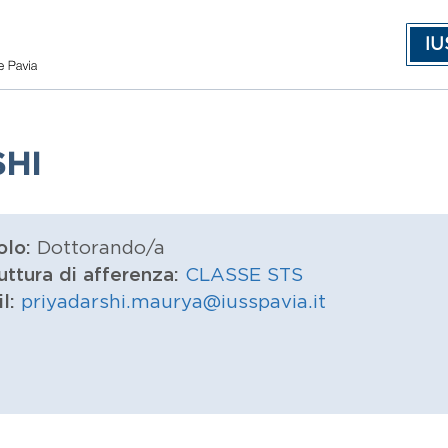
IU
HI
olo:
Dottorando/a
uttura di afferenza:
CLASSE STS
il:
priyadarshi.maurya@iusspavia.it