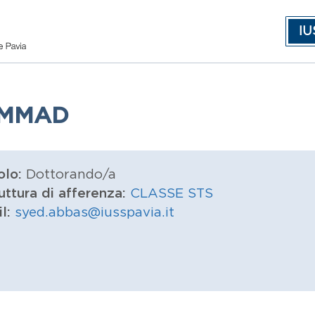
IU
AMMAD
olo:
Dottorando/a
uttura di afferenza:
CLASSE STS
il:
syed.abbas@iusspavia.it