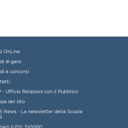
OTER 2
o OnLine
di di gara
di e concorsi
tatti
 - Ufficio Relazioni con il Pubblico
pa del sito
S News - La newsletter della Scuola
S
tieni IUSS: 5X1000