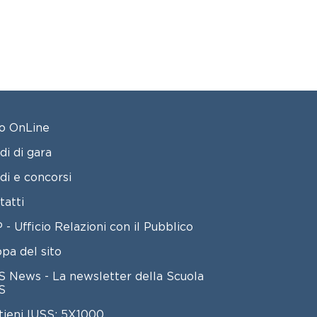
OTER 2
o OnLine
di di gara
di e concorsi
tatti
 - Ufficio Relazioni con il Pubblico
pa del sito
S News - La newsletter della Scuola
S
tieni IUSS: 5X1000