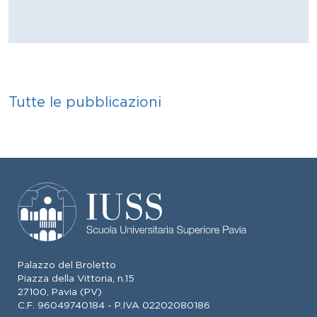
Tutte le pubblicazioni
Palazzo del Broletto
Piazza della Vittoria, n.15
27100, Pavia (PV)
C.F. 96049740184 - P.IVA 02202080186