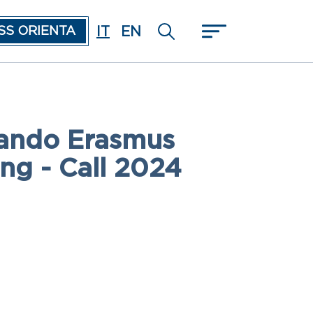
IT
EN
SS ORIENTA
ando Erasmus
ing - Call 2024