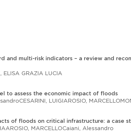
rd and multi-risk indicators – a review and re
, ELISA GRAZIA LUCIA
el to assess the economic impact of floods
ssandro
CESARINI, LUIGI
AROSIO, MARCELLO
MON
 of floods on critical infrastructure: a case st
IA
AROSIO, MARCELLO
Caiani, Alessandro