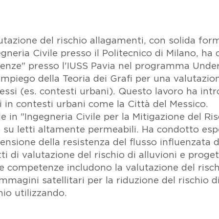
alutazione del rischio allagamenti, con solida f
gneria Civile presso il Politecnico di Milano, h
rgenze" presso l'IUSS Pavia nel programma Und
impiego della Teoria dei Grafi per una valutazione 
lessi (es. contesti urbani). Questo lavoro ha in
i in contesti urbani come la Città del Messico.
 in "Ingegneria Civile per la Mitigazione del Ris
ro su letti altamente permeabili. Ha condotto esp
sione della resistenza del flusso influenzata da
 di valutazione del rischio di alluvioni e proget
ue competenze includono la valutazione del rischi
e immagini satellitari per la riduzione del rischio d
io utilizzando.