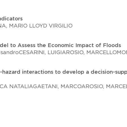
ndicators
A, MARIO LLOYD VIRGILIO
del to Assess the Economic Impact of Floods
ssandro
CESARINI, LUIGI
AROSIO, MARCELLO
MO
-hazard interactions to develop a decision-suppo
NCA NATALIA
GAETANI, MARCO
AROSIO, MARCE