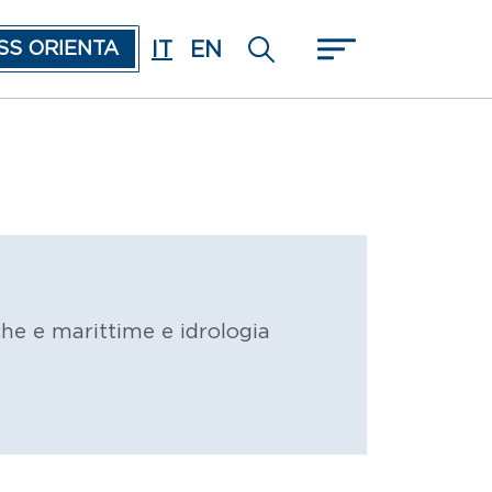
IT
EN
SS ORIENTA
che e marittime e idrologia