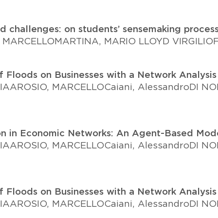
 challenges: on students’ sensemaking process f
, MARCELLO
MARTINA, MARIO LLOYD VIRGILIO
f Floods on Businesses with a Network Analysis
IA
AROSIO, MARCELLO
Caiani, Alessandro
DI NO
on in Economic Networks: An Agent-Based Mode
IA
AROSIO, MARCELLO
Caiani, Alessandro
DI NO
f Floods on Businesses with a Network Analysis
IA
AROSIO, MARCELLO
Caiani, Alessandro
DI NO