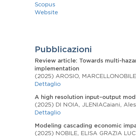
Scopus
Website
Pubblicazioni
Review article: Towards multi-haza
implementation
(2025)
AROSIO, MARCELLO
NOBILE
Dettaglio
A high resolution input–output mod
(2025)
DI NOIA, JLENIA
Caiani, Ale
Dettaglio
Modeling cascading economic impacts
(2025)
NOBILE, ELISA GRAZIA LUC