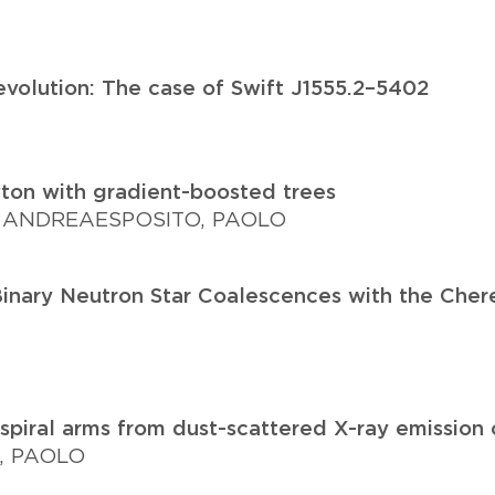
evolution: The case of Swift J1555.2–5402
ton with gradient-boosted trees
, ANDREA
ESPOSITO, PAOLO
nary Neutron Star Coalescences with the Cher
 spiral arms from dust-scattered X-ray emission
, PAOLO