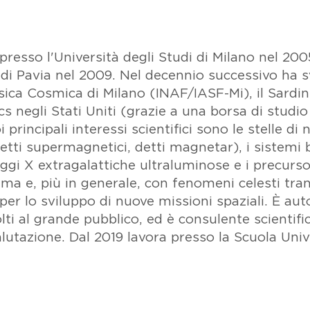
a presso l'Università degli Studi di Milano nel 2
à di Pavia nel 2009. Nel decennio successivo ha s
 Fisica Cosmica di Milano (INAF/IASF-Mi), il Sardi
negli Stati Uniti (grazie a una borsa di studio 
principali interessi scientifici sono le stelle di
etti supermagnetici, detti magnetar), i sistemi b
ggi X extragalattiche ultraluminose e i precursor
a e, più in generale, con fenomeni celesti transi
per lo sviluppo di nuove missioni spaziali. È aut
ivolti al grande pubblico, ed è consulente scienti
lutazione. Dal 2019 lavora presso la Scuola Univ