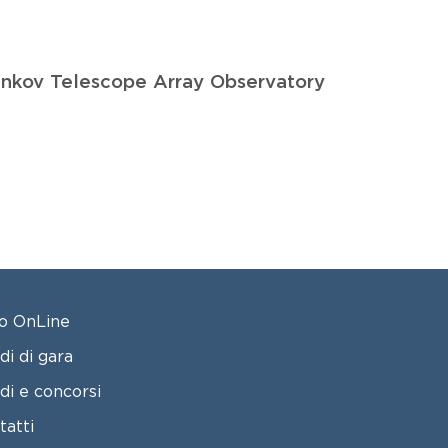
renkov Telescope Array Observatory
OTER 2
o OnLine
di di gara
di e concorsi
tatti