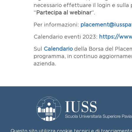
necessario effettuare il login e sulla
“
Partecipa al webinar
”.
Per informazioni:
placement@iusspav
Calendario eventi 2023:
https://www
Sul
Calendario
della Borsa del Placem
programma, in continuo aggiornament
azienda.
Questo sito utilizza cookie tecnici e di tracciamento,
Palazzo del Broletto