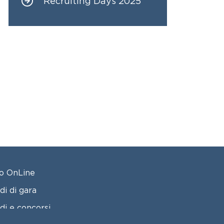
Recruiting Days 2025
OTER 2
o OnLine
di di gara
di e concorsi