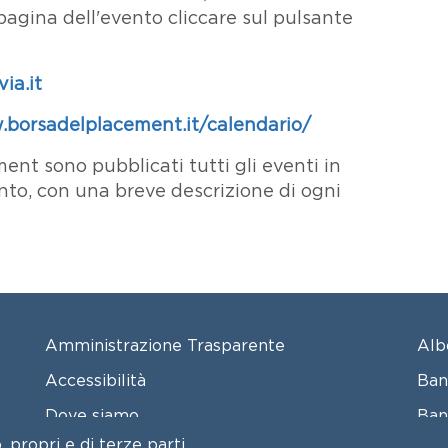
 pagina dell'evento cliccare sul pulsante
ia.it
.borsadelplacement.it/calendario/
ent sono pubblicati tutti gli eventi in
o, con una breve descrizione di ogni
FOOTER MENU
FO
Amministrazione Trasparente
Alb
Accessibilità
Ban
Dove siamo
Ban
 propri e di terze parti,