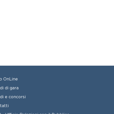
OTER 2
o OnLine
di di gara
di e concorsi
tatti