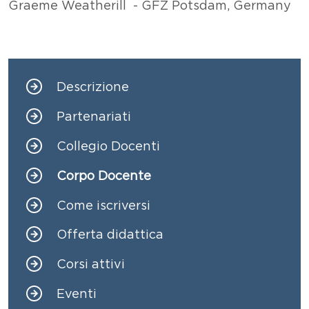
Graeme Weatherill - GFZ Potsdam, Germany
Descrizione
Navigazione principale
Partenariati
Collegio Docenti
Corpo Docente
Come iscriversi
Offerta didattica
Corsi attivi
Eventi